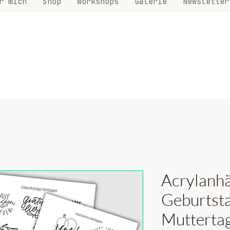
r mich
Shop
Workshops
Galerie
Newsletter
Acrylanh
Geburtsta
Mutterta