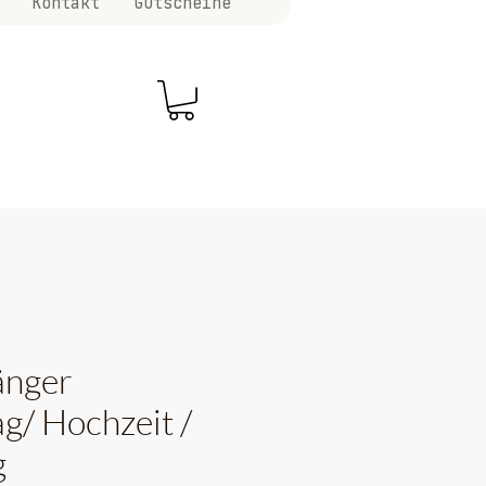
Kontakt
Gutscheine
änger
g/ Hochzeit /
g