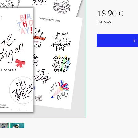
Prei
18,90 €
inkl. MwSt.
In