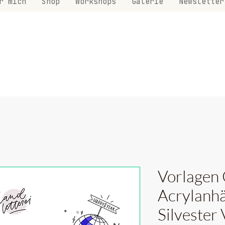
r mich
Shop
Workshops
Galerie
Newsletter
Vorlagen 
Acrylanhä
Silvester